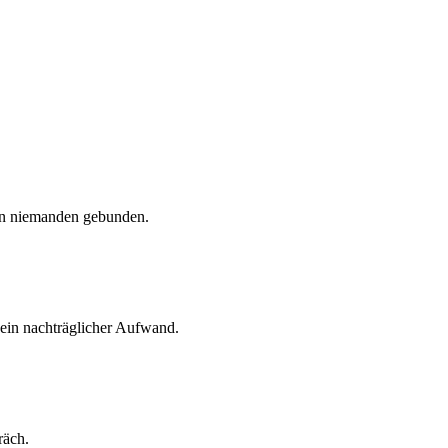
 an niemanden gebunden.
kein nachträglicher Aufwand.
räch.